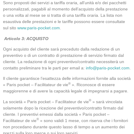
Sono proposti dei servizi a tariffa oraria, all’unità e/o dei pacchetti
personalizzati, pagabili al momento dell’acquisto della prestazione
o una volta al mese se si tratta di una tariffa oraria. La lista non
esaustiva delle prestazioni e le tariffe possono essere consultate
sul sito
www.paris-pocket.com
.
Articolo 3: ACQUISTO
Ogni acquisto del cliente sarà preceduto dalla redazione di un
preventivo o di un contratto di prestazione di servizio firmato dal
cliente. La redazione di ogni preventivo/contratto necessiterà un
contatto preliminare tra le parti per email a:
info@paris-pocket.com
.
Il cliente garantisce l’esattezza delle informazioni fornite alla società
®
« Paris pocket – Facilitateur de vie
». Riconosce di essere
maggiorenne e di avere la capacità legale di impegnarsi a pagare.
®
La società « Paris pocket – Facilitateur de vie
» sarà vincolata
solamente dopo la ricezione del preventivo/contratto firmato dal
cliente. I preventivi emessi dalla società « Paris pocket –
®
Facilitateur de vie
» sono validi 1 mese, con riserva che i fornitori
non procedano durante questo lasso di tempo a un aumento dei
prezzi sulla loro merce o sui loro servizi.