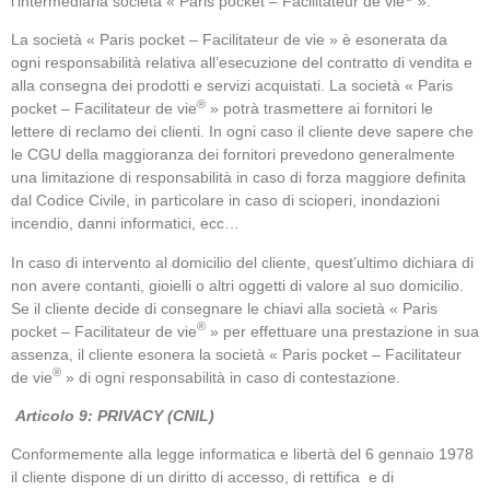
l’intermediaria società « Paris pocket – Facilitateur de vie
».
La società « Paris pocket – Facilitateur de vie » è esonerata da
ogni responsabilità relativa all’esecuzione del contratto di vendita e
alla consegna dei prodotti e servizi acquistati. La società « Paris
®
pocket – Facilitateur de vie
» potrà trasmettere ai fornitori le
lettere di reclamo dei clienti. In ogni caso il cliente deve sapere che
le CGU della maggioranza dei fornitori prevedono generalmente
una limitazione di responsabilità in caso di forza maggiore definita
dal Codice Civile, in particolare in caso di scioperi, inondazioni
incendio, danni informatici, ecc…
In caso di intervento al domicilio del cliente, quest’ultimo dichiara di
non avere contanti, gioielli o altri oggetti di valore al suo domicilio.
Se il cliente decide di consegnare le chiavi alla società « Paris
®
pocket – Facilitateur de vie
» per effettuare una prestazione in sua
assenza, il cliente esonera la società « Paris pocket – Facilitateur
®
de vie
» di ogni responsabilità in caso di contestazione.
Articolo 9: PRIVACY (CNIL)
Conformemente alla legge informatica e libertà del 6 gennaio 1978
il cliente dispone di un diritto di accesso, di rettifica e di